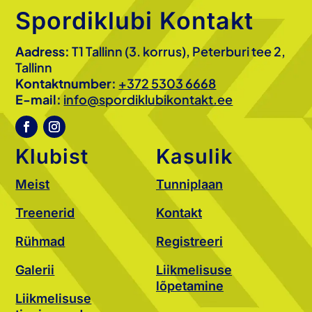
Spordiklubi Kontakt
Aadress:
T1 Tallinn (3. korrus), Peterburi tee 2,
Tallinn
Kontaktnumber:
+372 5303 6668
E-mail:
info@spordiklubikontakt.ee
Klubist
Kasulik
Meist
Tunniplaan
Treenerid
Kontakt
Rühmad
Registreeri
Galerii
Liikmelisuse
lõpetamine
Liikmelisuse