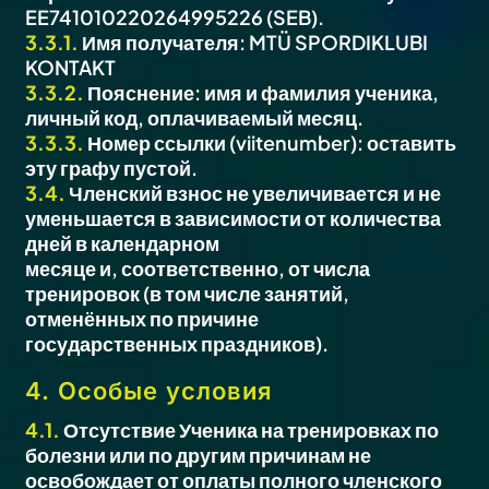
EE741010220264995226 (SEB).
3.3.1.
Имя получателя: MTÜ SPORDIKLUBI
KONTAKT
3.3.2.
Пояснение: имя и фамилия ученика,
личный код, оплачиваемый месяц.
3.3.3.
Номер ссылки (viitenumber): оставить
эту графу пустой.
3.4.
Членский взнос не увеличивается и не
уменьшается в зависимости от количества
дней в календарном
месяце и, соответственно, от числа
тренировок (в том числе занятий,
отменённых по причине
государственных праздников).
4.
Особые условия
4.1.
Отсутствие Ученика на тренировках по
болезни или по другим причинам не
освобождает от оплаты полного членского