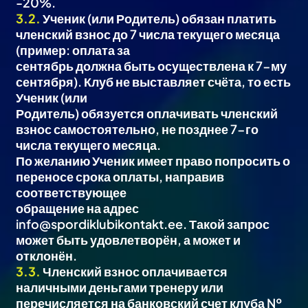
-20%.
3.2.
Ученик (или Родитель) обязан платить
членский взнос до 7 числа текущего месяца
(пример: оплата за
сентябрь должна быть осуществлена к 7-му
сентября). Клуб не выставляет счёта, то есть
Ученик (или
Родитель) обязуется оплачивать членский
взнос самостоятельно, не позднее 7-го
числа текущего месяца.
По желанию Ученик имеет право попросить о
переносе срока оплаты, направив
соответствующее
обращение на адрес
info@spordiklubikontakt.ee. Такой запрос
может быть удовлетворён, а может и
отклонён.
3.3.
Членский взнос оплачивается
наличными деньгами тренеру или
перечисляется на банковский счет клуба №