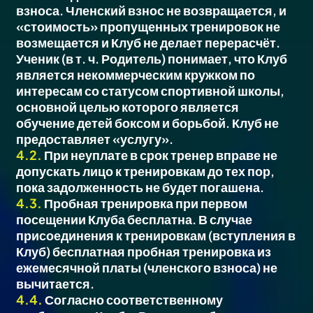
взноса. Членский взнос не возвращается, и
«стоимость» пропущенных тренировок не
возмещается и Клуб не делает перерасчёт.
Ученик (в т. ч. Родитель) понимает, что Клуб
является некоммерческим кружком по
интересам со статусом спортивной школы,
основной целью которого является
обучение детей боксом и борьбой. Клуб не
предоставляет «услугу».
4.2.
При неуплате в срок тренер вправе не
допускать лицо к тренировкам до тех пор,
пока задолженность не будет погашена.
4.3.
Пробная тренировка при первом
посещении Клуба бесплатна. В случае
присоединения к тренировкам (вступления в
Клуб) бесплатная пробная тренировка из
ежемесячной платы (членского взноса) не
вычитается.
4.4.
Согласно соответственному