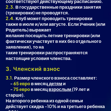
соответствуют действующему расписанию.
2.3.
В государственные праздники занятия
(тренировки) не проводятся.
2.4.
Клуб может проводить тренировки
также в июле и/или августе. Если Ученик (или
Родитель) выражает
желание посещать летние тренировки (или
фактически участвует в них без отдельного
заявления), то на
такие тренировки распространяются
настоящие условия членства.
3. Членский взнос
3.1.
Размер членского взноса составляет:
‎‎‎‏‏‎ ‎‏‏‎ ‎‏‏‎ ‎‏‏‎ ‎‏‏‎ ‎‏‏‎ ‎-
65 евро
в месяц
детям
и
‏‏‎ ‎‏‏‎ ‎‏‏‎ ‎‏‏‎ ‎‏‏‎ ‎‏‏‎ ‎-
75 евро
в месяц
взрослым
(19 лет и
старше).
На второго ребенка из одной семьи
действует скидка -10% и на третьего ребенка