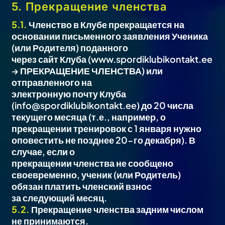
5. Прекращение членства
5.1.
Членство в Клубе прекращается на
основании письменного заявления Ученика
(или Родителя) поданного
через сайт Клуба (www.spordiklubikontakt.ee
→ ПРЕКРАЩЕНИЕ ЧЛЕНСТВА) или
отправленного на
электронную почту Клуба
(info@spordiklubikontakt.ee) до 20 числа
текущего месяца (т.е., например, о
прекращении тренировок с 1 января нужно
оповестить не позднее 20-го декабря). В
случае, если о
прекращении членства не сообщено
своевременно, ученик (или Родитель)
обязан платить членский взнос
за следующий месяц.
5.2.
Прекращение членства задним числом
не принимаются.